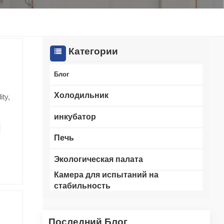
한국인
Melayu
Категории
Tiếng Việt
Блог
Indonesia
Холодильник
ty,
l-
বাংলা
инкубатор
g
Печь
ug
Экологическая палата
not
Камера для испытаний на
for
стабильность
 ISO
ight
Последний Блог