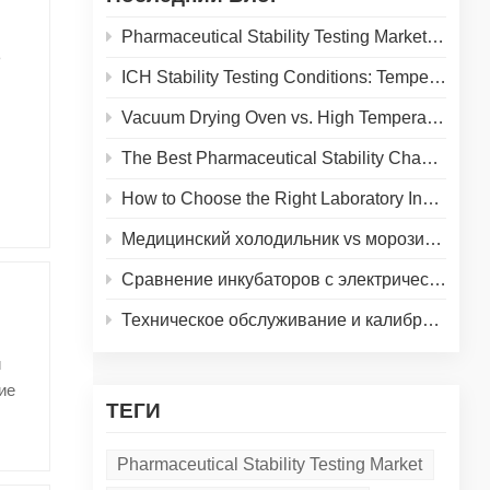
Pharmaceutical Stability Testing Market 2026: Growth Drivers, Regulatory Shifts & Technology Trends
ICH Stability Testing Conditions: Temperature & Humidity Guidelines for Pharma Labs
ing
Vacuum Drying Oven vs. High Temperature Oven: How to Choose the Right Equipment for Your Application
hem
The Best Pharmaceutical Stability Chamber Manufacturer
How to Choose the Right Laboratory Incubator: A Complete Buyer's Guide for 2026
Медицинский холодильник vs морозильник: выбор правильного холодного хранения для лаборатории
Сравнение инкубаторов с электрическим нагревом и водяной рубашкой
Техническое обслуживание и калибровка климатических камер: практическое руководство по продлению срока службы оборудования и обеспечению точности результатов
or
и
d
ие
men
ТЕГИ
ное
 lab
мых
Pharmaceutical Stability Testing Market