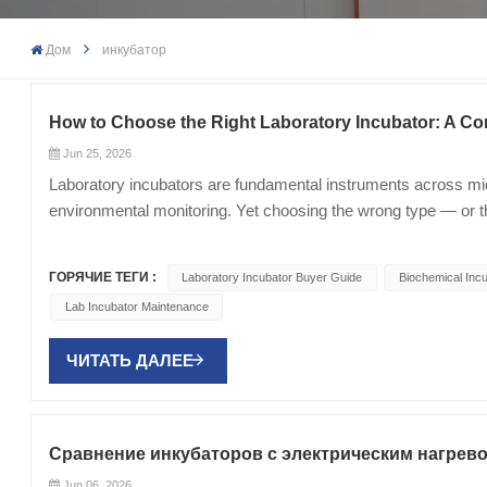
Дом
инкубатор
How to Choose the Right Laboratory Incubator: A Co
Jun 25, 2026
Laboratory incubators are fundamental instruments across micr
environmental monitoring. Yet choosing the wrong type — or t
waste budget, and create ongoing maintenance headaches. This
world applications, and the selection criteria that matter mo
ГОРЯЧИЕ ТЕГИ :
Laboratory Incubator Buyer Guide
Biochemical Incu
Biochemical Incubator (BOD Incubator) Biochemical incubators
Lab Incubator Maintenance
them the standard choice for biochemical oxygen demand (BOD)
stability studies, cell culture at room temperature, and microbia
ЧИТАТЬ ДАЛЕЕ
compressor-based cooling system enables stable incubation 
deliver. Mold / Fungal Incubator Mold incubators add integra
mold and yeast cultivation, fungal resistance testing for mate
humidification tank and a stainless steel interior to resist co
Сравнение инкубаторов с электрическим нагрев
846 fungal testing or ASTM G21 mold resistance protocols, a d
Jun 06, 2026