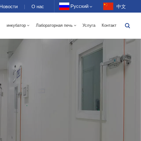
Русский
Новости
|
О нас
中文
инкубатор
Лабораторная печь
Услуга
Контакт
English
я Печь С Горячим Воздухом 70-1000 Л
ая Печь С Горячим Воздухом 70-1000 Л
От -40 До 150 ℃ Камера 100-1000 Л С Чередующейся Влажностью При Высокой И Низкой Температуре
-40-150 ℃ Высокотемпературная И Низкотемпературная Камера 100-1000 Л
10~200℃ Высокотемпературная Камера 100-1000л
150 Л — Температура/относительная Влажность
400 Л — Температура/относительная Влажность
500 Л — Температура/относительная Влажность
Français
Deutsch
Русский
Español
Português
عربي
日语