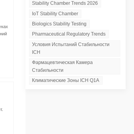
Stability Chamber Trends 2026
IoT Stability Chamber
Biologics Stability Testing
уках
ний
w,
Pharmaceutical Regulatory Trends
ны
Условия Испытаний Стабильности
ти
ICH
Фармацевтическая Камера
ible
е
ать
Стабильности
ия,
тов.
Климатические Зоны ICH Q1A
гут
nits
мера
ской
-
n
для
и
d
ий/
т.
бов
.
сов
ет
to
из
ует
овВ
без