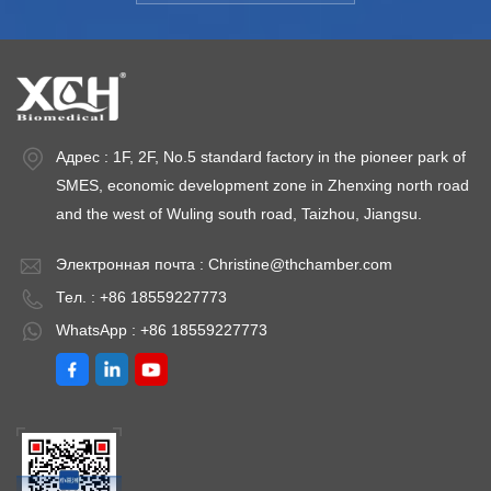
Это камера для
250CHДиапазон
4
испытаний на
температур:10℃～
т
: 50~90%
надежность и
60℃Хуми.Диапазон: 50~90
6
эффективность
относительной
о
тура
окружающей
влажностиТемпература
в
среды, а также
окружающей
о
Адрес : 1F, 2F, No.5 standard factory in the pioneer park of
камера для
среды: +5 ～
с
SMES, economic development zone in Zhenxing north road
испытаний на
35℃Колебания
3
and the west of Wuling south road, Taizhou, Jiangsu.
температуру и
температуры: ＜
т
Электронная почта :
Christine@thchamber.com
влажность,
±0,5℃Отклонение
±
Тел. : +86 18559227773
которая
температуры: ＜
т
удовлетворяет
±2,0℃Отклонение
±
WhatsApp : +86 18559227773
требованиям
влажности: ＜ ±5%
в
испытаний. Модель: XCH-
относительной
о
800CHДиапазон
влажностиВласть:
в
температур:10℃～
220 В переменного
2
60℃Хуми.Диапазон: 50~90%
тока ± 10%, 50 Гц
т