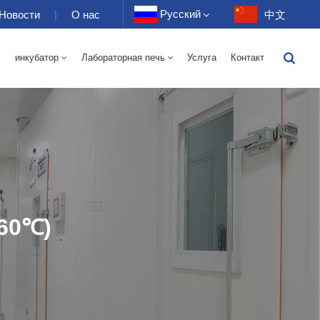
Русский
Новости
|
О нас
中文
инкубатор
Лабораторная печь
Услуга
Контакт
English
я Печь С Горячим Воздухом 70-1000 Л
ая Печь С Горячим Воздухом 70-1000 Л
От -40 До 150 ℃ Камера 100-1000 Л С Чередующейся Влажностью При Высокой И Низкой Температуре
-40-150 ℃ Высокотемпературная И Низкотемпературная Камера 100-1000 Л
10~200℃ Высокотемпературная Камера 100-1000л
150 Л — Температура/относительная Влажность
400 Л — Температура/относительная Влажность
500 Л — Температура/относительная Влажность
Français
Deutsch
Русский
Español
60℃)
Português
عربي
日语