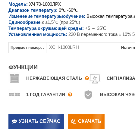
Модель:
ХЧ
70-1000ЛРХ
XCH-500LRH
Диапазон температур:
0℃~60℃
Изменение температуры
обучение:
Высокая температура ≤
XCH-800LRH
Единообразие
≤ ±1,5℃ (при 25℃)
Температура окружающей среды:
+5 ～ 35℃
XCH-1000LRH
Установленная мощность:
220 В переменного тока ± 10% 5
XCH-1000LRH
Предмет номер. :
Источн
ФУНКЦИИ
НЕРЖАВЕЮЩАЯ СТАЛЬ
СИГНАЛИЗА
1 ГОД ГАРАНТИИ
ВЫСОКАЯ ЧУВ
УЗНАТЬ СЕЙЧАС
СКАЧАТЬ