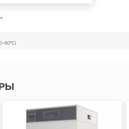
ор
(0~60℃)
АРЫ