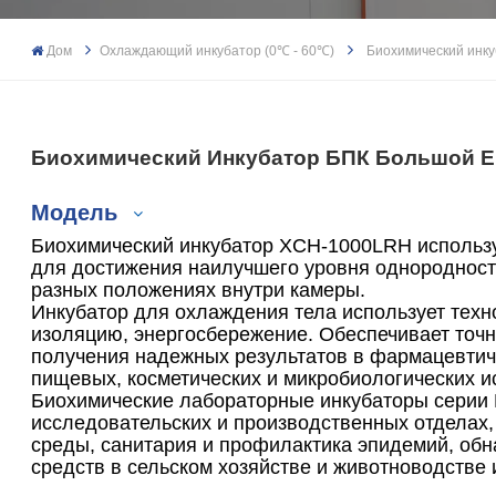
Дом
Охлаждающий инкубатор (0℃ - 60℃)
Биохимический инку
Биохимический Инкубатор БПК Большой Е
Модель
Биохимический инкубатор XCH-1000LRH использ
для достижения наилучшего уровня однородност
разных положениях внутри камеры.
Инкубатор для охлаждения тела использует тех
XCH-70LRH
изоляцию, энергосбережение. Обеспечивает точ
получения надежных результатов в фармацевти
XCH-150LRH
пищевых, косметических и микробиологических и
Биохимические лабораторные инкубаторы серии 
XCH-250LRH
исследовательских и производственных отделах,
среды, санитария и профилактика эпидемий, об
средств в сельском хозяйстве и животноводстве 
XCH-400LRH