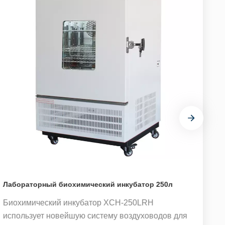
Лабораторный биохимический инкубатор 250л
Биохимический инкубатор XCH-250LRH
В
использует новейшую систему воздуховодов для
и