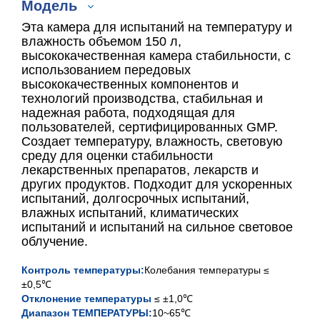
Модель
Эта камера для испытаний на температуру и
влажность объемом 150 л,
высококачественная камера стабильности, с
использованием передовых
XCH-150SD
высококачественных компонентов и
технологий производства, стабильная и
XCH-250SD
надежная работа, подходящая для
пользователей, сертифицированных GMP.
XCH-400SD
Создает температуру, влажность, световую
среду для оценки стабильности
лекарственных препаратов, лекарств и
XCH-500SD
других продуктов. Подходит для ускоренных
испытаний, долгосрочных испытаний,
влажных испытаний, климатических
испытаний и испытаний на сильное световое
облучение.
Контроль температуры:
Колебания температуры ≤
±0,5℃
Отклонение температуры
≤ ±1,0℃
Диапазон ТЕМПЕРАТУРЫ:
10~65℃