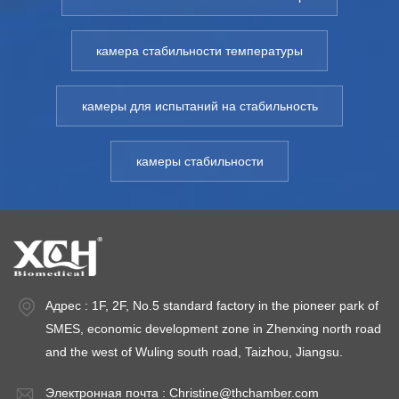
GMP. Создает
GMP. Создает
G
температуру,
температуру,
т
влажность,
влажность,
в
камера стабильности температуры
световую среду
световую среду
с
для оценки
для оценки
д
камеры для испытаний на стабильность
стабильности
стабильности
с
лекарственных
лекарственных
л
камеры стабильности
препаратов,
препаратов,
п
лекарств и других
лекарств и других
л
продуктов.
продуктов.
п
Подходит для
Подходит для
П
ускоренных
ускоренных
у
испытаний,
испытаний,
и
долгосрочных
долгосрочных
д
Адрес : 1F, 2F, No.5 standard factory in the pioneer park of
испытаний,
испытаний,
и
SMES, economic development zone in Zhenxing north road
влажных
влажных
в
and the west of Wuling south road, Taizhou, Jiangsu.
испытаний,
испытаний,
и
Электронная почта :
Christine@thchamber.com
климатических
климатических
к