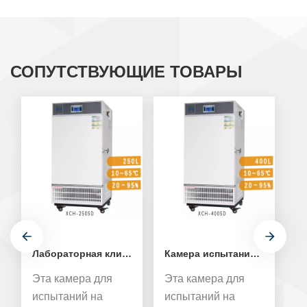
СОПУТСТВУЮЩИЕ ТОВАРЫ
Лабораторная климатическая испытательная камера на 250 л XCH-250SD
Камера испытания стабильности медицины температуры и влажности контролируемая XCH-400SD
Эта камера для
Эта камера для
Э
испытаний на
испытаний на
и