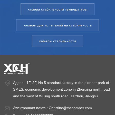
подходит для
подходит для
п
пользователей,
пользователей,
п
камера стабильности температуры
ых
сертифицированных
сертифицированных
с
GMP. Модель:
GMP. Модель:
G
камеры для испытаний на стабильность
XCH-800SD-
XCH-800SD-
X
3000СД Диапазон
3000СД Диапазон
3
камеры стабильности
ТЕМПЕРАТУРЫ:
ТЕМПЕРАТУРЫ:
Т
10~65℃
10~65℃
1
Колебания
Колебания
К
температуры: ＜
температуры: ＜
т
±0,5℃ Отклонение
±0,5℃ Отклонение
±
ТЕМПЕРАТУРЫ:
ТЕМПЕРАТУРЫ:
Т
＜ ±1,0℃ Диапазон
＜ ±1,0℃ Диапазон
＜
Адрес : 1F, 2F, No.5 standard factory in the pioneer park of
влажности: 20 ～
влажности: 20 ～
в
SMES, economic development zone in Zhenxing north road
95% Отклонение
95% Отклонение
9
and the west of Wuling south road, Taizhou, Jiangsu.
влажности:＜ ±3%
влажности:＜ ±3%
в
Электронная почта :
Christine@thchamber.com
относительной
относительной
о