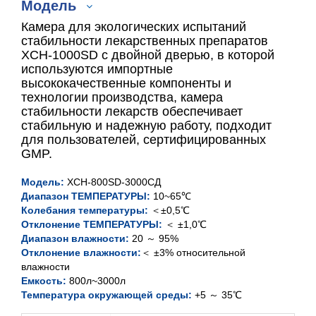
Модель
Камера для экологических испытаний
стабильности лекарственных препаратов
XCH-1000SD с двойной дверью, в которой
используются импортные
XCH-800SD
высококачественные компоненты и
технологии производства, камера
XCH-1000SD
стабильности лекарств обеспечивает
стабильную и надежную работу, подходит
ХЧ-2000СД
для пользователей, сертифицированных
GMP.
XCH-3000SD
Модель:
XCH-800SD
-3000СД
Диапазон ТЕМПЕРАТУРЫ:
10~65℃
Колебания температуры:
＜±0,5℃
Отклонение ТЕМПЕРАТУРЫ:
＜ ±1,0℃
Диапазон влажности:
20 ～ 95%
Отклонение влажности:
＜ ±3% относительной
влажности
Емкость:
800л~3000л
Температура окружающей среды:
+5 ～ 35℃