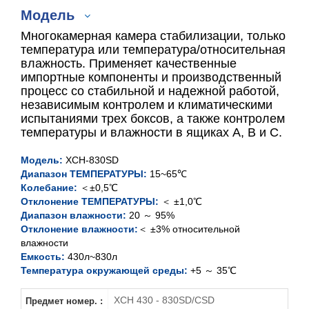
Модель
Многокамерная камера стабилизации, только
температура или температура/относительная
влажность. Применяет качественные
импортные компоненты и производственный
XCH-430SD
процесс со стабильной и надежной работой,
независимым контролем и климатическими
XCH-830SD
испытаниями трех боксов, а также контролем
температуры и влажности в ящиках A, B и C.
XCH-430CSD
Модель:
XCH-830SD
Диапазон ТЕМПЕРАТУРЫ:
15~65℃
XCH-830CSD
Колебание:
＜±0,5℃
Отклонение ТЕМПЕРАТУРЫ:
＜ ±1,0℃
Диапазон влажности:
20 ～ 95%
Отклонение влажности:
＜ ±3% относительной
влажности
Емкость:
430л~830л
Температура окружающей среды:
+5 ～ 35℃
XCH 430 - 830SD/CSD
Предмет номер. :