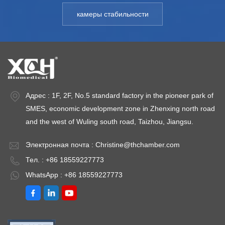
Модель: XCH-
Модель:
М
камеры стабильности
830SD Диапазон
ХЧ-430ЦДЦД-830CSD
4
ТЕМПЕРАТУРЫ:
Диапазон
Т
15~65℃
ТЕМПЕРАТУРЫ:
1
Колебание: ＜
15~65℃
К
±0,5℃ Отклонение
Колебание: ＜
±
ТЕМПЕРАТУРЫ:
±0,5℃ Отклонение
Т
＜ ±1,0℃ Диапазон
ТЕМПЕРАТУРЫ:
＜
Адрес : 1F, 2F, No.5 standard factory in the pioneer park of
влажности: 20 ～
＜ ±1,0℃ Диапазон
в
SMES, economic development zone in Zhenxing north road
95% Отклонение
влажности: 20 ～
9
and the west of Wuling south road, Taizhou, Jiangsu.
влажности:＜ ±3%
95% Отклонение
в
Электронная почта :
Christine@thchamber.com
относительной
влажности:＜ ±3%
о
Тел. : +86 18559227773
влажности
относительной
в
Емкость:
влажности
Е
WhatsApp : +86 18559227773
430л~830л
Емкость:
4
Температура
430л~830л
Т
окружающей
Температура
о