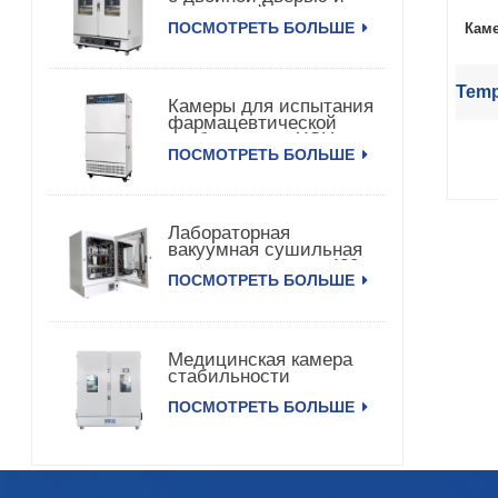
постоянной
ПОСМОТРЕТЬ БОЛЬШЕ
температурой и
Каме
влажностью
Temp
Камеры для испытания
фармацевтической
стабильности XCH-
ПОСМОТРЕТЬ БОЛЬШЕ
320SD
Лабораторная
вакуумная сушильная
камера с насосом 420
ПОСМОТРЕТЬ БОЛЬШЕ
л
Медицинская камера
стабильности
температуры и
ПОСМОТРЕТЬ БОЛЬШЕ
влажности 3000 л XCH-
3000SD