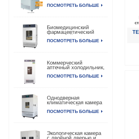
сильной медицины
ПОСМОТРЕТЬ БОЛЬШЕ
150TPS
с
Биомедицинский
фармацевтический
TE
вакцинный
ПОСМОТРЕТЬ БОЛЬШЕ
медицинский
холодильник
Коммерческий
аптечный холодильник,
фармацевтический
ПОСМОТРЕТЬ БОЛЬШЕ
холодильник для
вакцин
Однодверная
климатическая камера
с постоянной
ПОСМОТРЕТЬ БОЛЬШЕ
температурой и
влажностью
Экологическая камера
с двойной дверью и