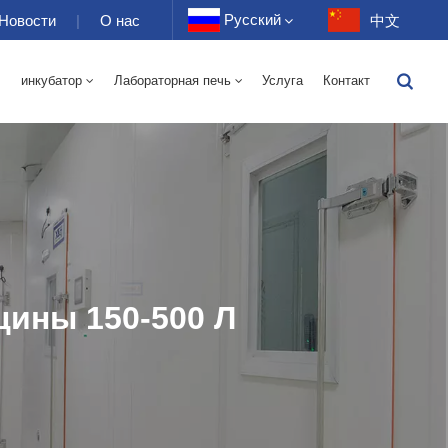
Русский
Новости
|
О нас
中文
инкубатор
Лабораторная печь
Услуга
Контакт
English
я Печь С Горячим Воздухом 70-1000 Л
ая Печь С Горячим Воздухом 70-1000 Л
От -40 До 150 ℃ Камера 100-1000 Л С Чередующейся Влажностью При Высокой И Низкой Температуре
-40-150 ℃ Высокотемпературная И Низкотемпературная Камера 100-1000 Л
10~200℃ Высокотемпературная Камера 100-1000л
150 Л — Температура/относительная Влажность
400 Л — Температура/относительная Влажность
500 Л — Температура/относительная Влажность
Français
Deutsch
Русский
Español
ины 150-500 Л
Português
عربي
日语