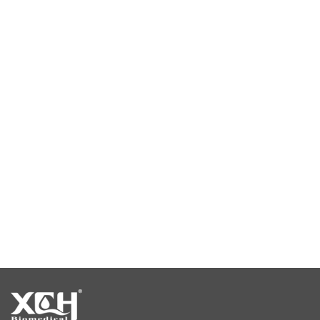
камера для экологических испытаний
камера постоянной температуры и влажности
климатическая испытательная камера
камера стабильности температуры
камеры для испытаний на стабильность
камеры стабильности