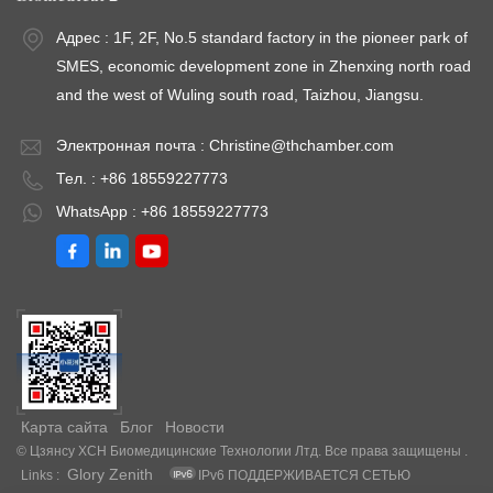
Адрес : 1F, 2F, No.5 standard factory in the pioneer park of
SMES, economic development zone in Zhenxing north road
and the west of Wuling south road, Taizhou, Jiangsu.
Электронная почта :
Christine@thchamber.com
Тел. : +86 18559227773
WhatsApp : +86 18559227773
Карта сайта
Блог
Новости
© Цзянсу XCH Биомедицинские Технологии Лтд. Все права защищены .
Glory Zenith
Links :
IPv6 ПОДДЕРЖИВАЕТСЯ СЕТЬЮ