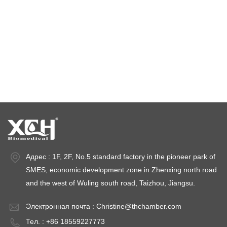
камера стабильности температуры
камеры для испытаний на стабильность
камеры стабильности
Адрес : 1F, 2F, No.5 standard factory in the pioneer park of
SMES, economic development zone in Zhenxing north road
and the west of Wuling south road, Taizhou, Jiangsu.
Электронная почта :
Christine@thchamber.com
Тел. : +86 18559227773