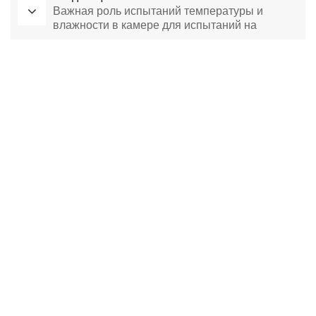
Важная роль испытаний температуры и
влажности в камере для испытаний на
воздействие окружающей среды
Лабораторная сушильная печь
Камера постоянной температуры
камера для экологических испытаний
камера постоянной температуры и влажности
климатическая испытательная камера