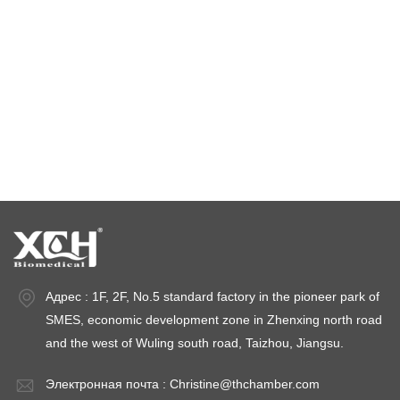
камера стабильности температуры
камеры для испытаний на стабильность
камеры стабильности
Адрес : 1F, 2F, No.5 standard factory in the pioneer park of
SMES, economic development zone in Zhenxing north road
and the west of Wuling south road, Taizhou, Jiangsu.
Электронная почта :
Christine@thchamber.com