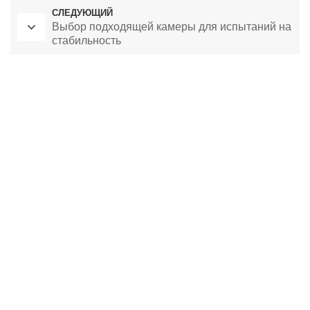
СЛЕДУЮЩИЙ
Выбор подходящей камеры для испытаний на
стабильность
Лабораторная сушильная печь
Камера постоянной температуры
камера для экологических испытаний
камера постоянной температуры и влажности
климатическая испытательная камера