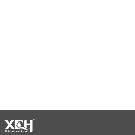
камера постоянной температуры и влажности
климатическая испытательная камера
камера стабильности температуры
камеры для испытаний на стабильность
камеры стабильности