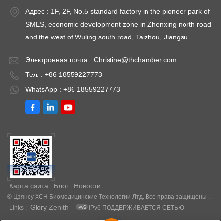
Адрес : 1F, 2F, No.5 standard factory in the pioneer park of
SMES, economic development zone in Zhenxing north road
and the west of Wuling south road, Taizhou, Jiangsu.
Электронная почта :
Christine@thchamber.com
Тел. : +86 18559227773
WhatsApp : +86 18559227773
Карта сайта
Блог
Новости
© Цзянсу XCH Биомедицинские Технологии Лтд. Все права защищены .
Glory Zenith
Links :
IPv6 ПОДДЕРЖИВАЕТСЯ СЕТЬЮ