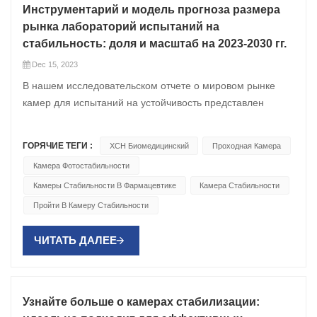
Инструментарий и модель прогноза размера
рынка лабораторий испытаний на
стабильность: доля и масштаб на 2023-2030 гг.
Dec 15, 2023
В нашем исследовательском отчете о мировом рынке
камер для испытаний на устойчивость представлен
углубленный анализ отрасли, который дает
представление о размере, структуре рынка и потенциале
ГОРЯЧИЕ ТЕГИ :
XCH Биомедицинский
Проходная Камера
роста. Он также предоставляет полный обзор ключевых
Камера Фотостабильности
игроков отрасли, а также их доли рынка, финансовые
Камеры Стабильности В Фармацевтике
Камера Стабильности
профили и стратегии роста. Кроме того, в отчете также
рассматриваются текущие тенденции, события и
Пройти В Камеру Стабильности
возможности роста на рынке. В отчете также представлен
подробный анализ конкурентной среды, чтобы дать
ЧИТАТЬ ДАЛЕЕ
читателям полное представление о динамике рыночной
конкуренции. Кроме того, в отчете представлен обзор
региональных рынков, а также их размер и потенциал
Узнайте больше о камерах стабилизации:
роста. Наконец, в отчете также анализируются