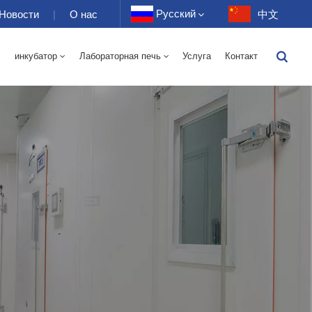
Русский
Новости
|
О нас
中文
инкубатор
Лабораторная печь
Услуга
Контакт
English
я Печь С Горячим Воздухом 70-1000 Л
ая Печь С Горячим Воздухом 70-1000 Л
От -40 До 150 ℃ Камера 100-1000 Л С Чередующейся Влажностью При Высокой И Низкой Температуре
-40-150 ℃ Высокотемпературная И Низкотемпературная Камера 100-1000 Л
10~200℃ Высокотемпературная Камера 100-1000л
150 Л — Температура/относительная Влажность
400 Л — Температура/относительная Влажность
500 Л — Температура/относительная Влажность
Français
Deutsch
Русский
Español
Português
عربي
日语