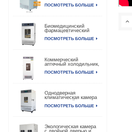
сильной медицины
ПОСМОТРЕТЬ БОЛЬШЕ
150TPS
Биомедицинский
фармацевтический
вакцинный
ПОСМОТРЕТЬ БОЛЬШЕ
медицинский
холодильник
Коммерческий
аптечный холодильник,
фармацевтический
ПОСМОТРЕТЬ БОЛЬШЕ
холодильник для
вакцин
Однодверная
климатическая камера
с постоянной
ПОСМОТРЕТЬ БОЛЬШЕ
температурой и
влажностью
Экологическая камера
с двойной дверью и