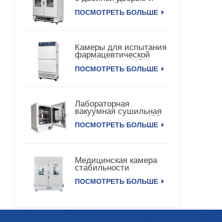
постоянной
ПОСМОТРЕТЬ БОЛЬШЕ
температурой и
влажностью
Камеры для испытания
фармацевтической
стабильности XCH-
ПОСМОТРЕТЬ БОЛЬШЕ
320SD
Лабораторная
вакуумная сушильная
камера с насосом 420
ПОСМОТРЕТЬ БОЛЬШЕ
л
Медицинская камера
стабильности
температуры и
ПОСМОТРЕТЬ БОЛЬШЕ
влажности 3000 л XCH-
3000SD