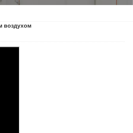
한국인
м воздухом
Melayu
Tiếng Việt
Indonesia
বাংলা