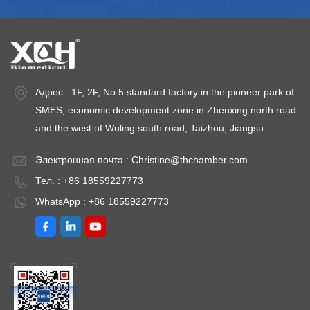
Колебания
± 10% 50
К
температуры ≤
ГцТемпература
т
±1℃, отклонение
окружающей
±
температуры ≤
среды:
т
±2,0℃Установленная
+5~35℃Необязательный:
±
ая
мощность: 220 В
Хранение и печать
м
Адрес : 1F, 2F, No.5 standard factory in the pioneer park of
переменного тока
данных. SMS-
п
SMES, economic development zone in Zhenxing north road
± 10% 50
сигнализация (с
±
and the west of Wuling south road, Taizhou, Jiangsu.
ГцТемпература
сигнализацией
Г
Электронная почта :
Christine@thchamber.com
окружающей
отключения
о
Тел. : +86 18559227773
среды:
питания)Диапазон
с
+5~35℃Необязательный:
ТЕМПЕРАТУРЫ:
+
WhatsApp : +86 18559227773
ьный:
Хранение и печать
2℃～8℃
Х
данных S Alarm (с
д
сигнализацией
с
отключения
о
питания).
п
Несколько
Н