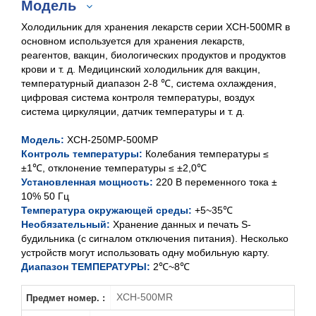
Модель
Холодильник для хранения лекарств серии XCH-500MR в
основном используется для хранения лекарств,
реагентов, вакцин, биологических продуктов и продуктов
крови и т. д. Медицинский холодильник для вакцин,
ХСН-250МР
температурный диапазон 2-8 ℃, система охлаждения,
цифровая система контроля температуры, воздух
ХСН-400МР
система циркуляции, датчик температуры и т. д.
ХСН-500МР
Модель:
ХСН-250МР-500МР
Контроль температуры:
Колебания температуры ≤
±1℃, отклонение температуры ≤ ±2,0℃
Установленная мощность:
220 В переменного тока ±
10% 50 Гц
Температура окружающей среды:
+5~35℃
Необязательный:
Хранение данных и печать S-
будильника (с сигналом отключения питания). Несколько
устройств могут использовать одну мобильную карту.
Диапазон ТЕМПЕРАТУРЫ:
2℃~8℃
XCH-500MR
Предмет номер. :